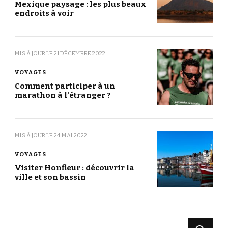
Mexique paysage : les plus beaux
endroits à voir
MIS À JOUR LE
21 DÉCEMBRE 2022
VOYAGES
Comment participer à un
marathon à l’étranger ?
MIS À JOUR LE
24 MAI 2022
VOYAGES
Visiter Honfleur : découvrir la
ville et son bassin
Vous