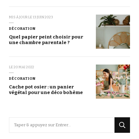
MIS À JOUR LE
13 JUIN 2023
DÉCORATION
Quel papier peint choisir pour
une chambre parentale ?
LE
20 MAI 2022
DÉCORATION
Cache pot osier : un panier
végétal pour une déco bohème
Vous
recherchiez