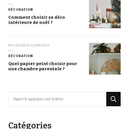
DÉCORATION
Comment choisir sa déco
intérieure de noël ?
MIS À JOUR LE
13 JUIN 2023
DÉCORATION
Quel papier peint choisir pour
une chambre parentale ?
Vous
recherchiez
quelque
chose
Catégories