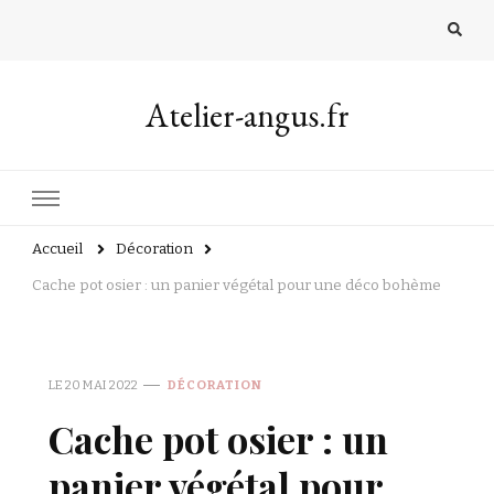
Atelier-angus.fr
Accueil
Décoration
Cache pot osier : un panier végétal pour une déco bohème
LE
20 MAI 2022
DÉCORATION
Cache pot osier : un
panier végétal pour