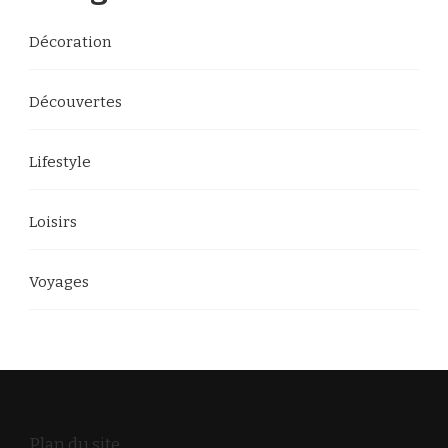
?
Décoration
Découvertes
Lifestyle
Loisirs
Voyages
Plan du site