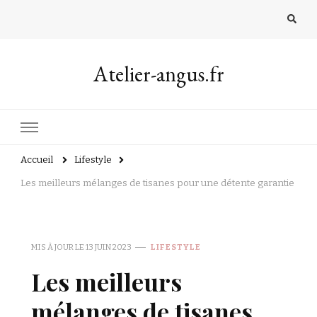
Atelier-angus.fr
Accueil
Lifestyle
Les meilleurs mélanges de tisanes pour une détente garantie
MIS À JOUR LE
13 JUIN 2023
LIFESTYLE
Les meilleurs
mélanges de tisanes