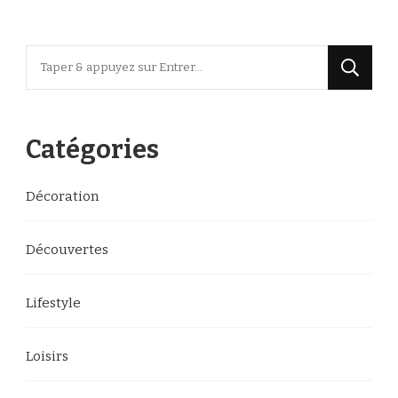
Vous
recherchiez
quelque
chose
Catégories
?
Décoration
Découvertes
Lifestyle
Loisirs