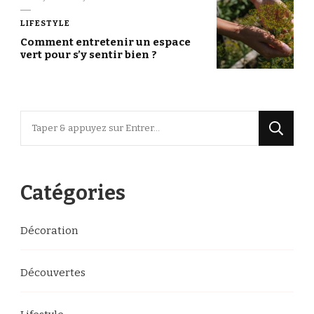
LIFESTYLE
Comment entretenir un espace
vert pour s’y sentir bien ?
Vous
recherchiez
quelque
chose
Catégories
?
Décoration
Découvertes