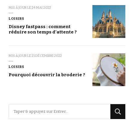
MIS À JOUR LE
24 MAI 2022
LOISIRS
Disney fastpass : comment
réduire son temps d’attente ?
MIS À JOUR LE
21 DÉCEMBRE 2022
LOISIRS
Pourquoi découvrir la broderie ?
Vous
recherchiez
quelque