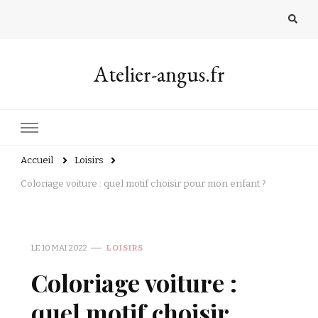
Atelier-angus.fr
Accueil
Loisirs
Coloriage voiture : quel motif choisir pour mon enfant ?
LE
10 MAI 2022
LOISIRS
Coloriage voiture :
quel motif choisir