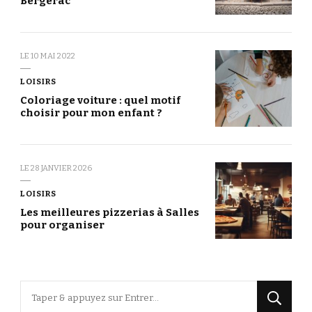
Bergerac
LE
10 MAI 2022
LOISIRS
Coloriage voiture : quel motif
choisir pour mon enfant ?
LE
28 JANVIER 2026
LOISIRS
Les meilleures pizzerias à Salles
pour organiser
Vous
recherchiez