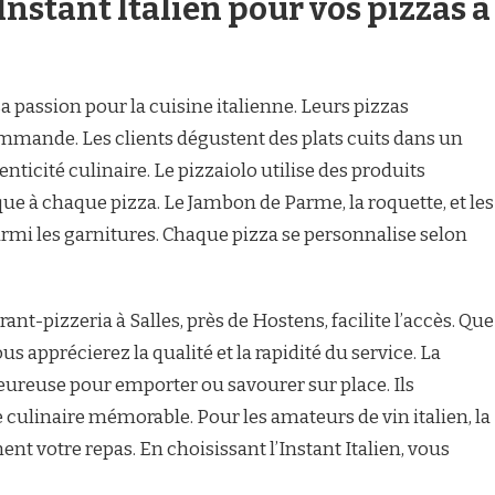
Instant Italien pour vos pizzas à
sa passion pour la cuisine italienne. Leurs pizzas
ommande. Les clients dégustent des plats cuits dans un
nticité culinaire. Le pizzaiolo utilise des produits
que à chaque pizza. Le Jambon de Parme, la roquette, et les
mi les garnitures. Chaque pizza se personnalise selon
nt-pizzeria à Salles, près de Hostens, facilite l’accès. Que
s apprécierez la qualité et la rapidité du service. La
eureuse pour emporter ou savourer sur place. Ils
 culinaire mémorable. Pour les amateurs de vin italien, la
nt votre repas. En choisissant l’Instant Italien, vous