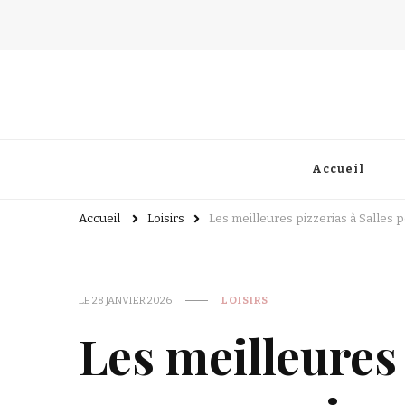
Accueil
Accueil
Loisirs
Les meilleures pizzerias à Salles 
LE
28 JANVIER 2026
LOISIRS
Les meilleures 