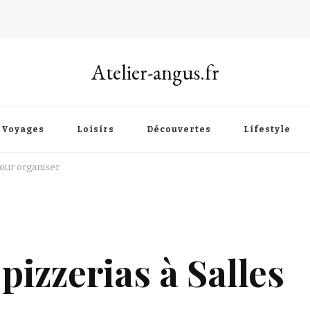
Atelier-angus.fr
Voyages
Loisirs
Découvertes
Lifestyle
pour organiser
pizzerias à Salles