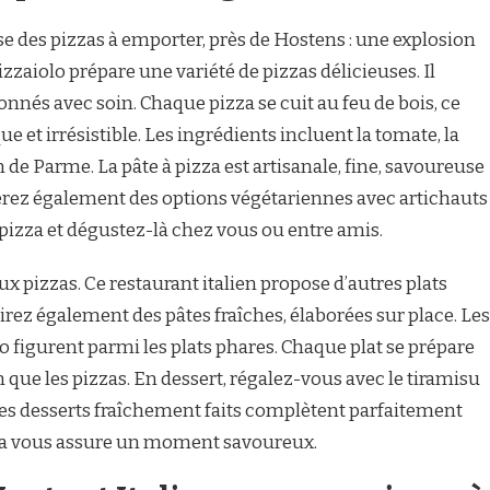
ose des pizzas à emporter, près de Hostens : une explosion
izzaiolo prépare une variété de pizzas délicieuses. Il
tionnés avec soin. Chaque pizza se cuit au feu de bois, ce
e et irrésistible. Les ingrédients incluent la tomate, la
n de Parme. La pâte à pizza est artisanale, fine, savoureuse
verez également des options végétariennes avec artichauts
izza et dégustez-là chez vous ou entre amis.
aux pizzas. Ce restaurant italien propose d’autres plats
irez également des pâtes fraîches, élaborées sur place. Les
sto figurent parmi les plats phares. Chaque plat se prépare
 que les pizzas. En dessert, régalez-vous avec le tiramisu
Les desserts fraîchement faits complètent parfaitement
ria vous assure un moment savoureux.