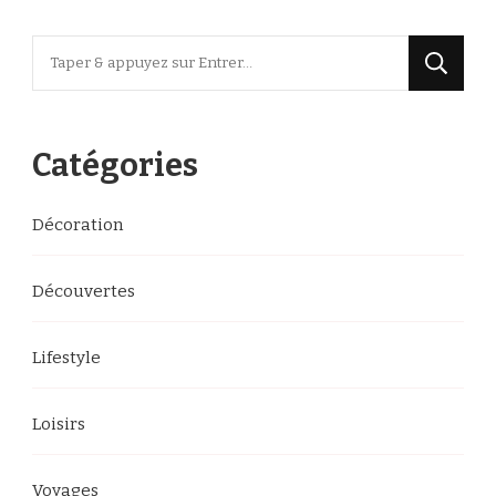
Vous
recherchiez
quelque
chose
Catégories
?
Décoration
Découvertes
Lifestyle
Loisirs
Voyages