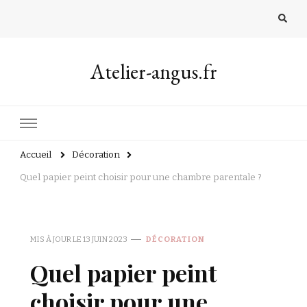
Atelier-angus.fr
Accueil
Décoration
Quel papier peint choisir pour une chambre parentale ?
MIS À JOUR LE
13 JUIN 2023
DÉCORATION
Quel papier peint
choisir pour une