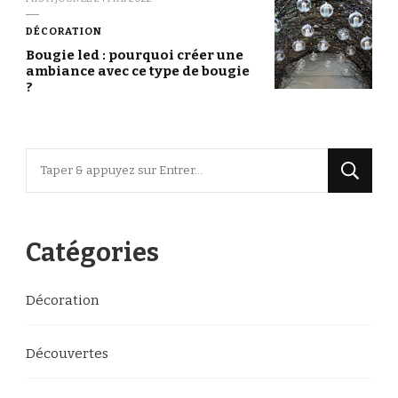
DÉCORATION
Bougie led : pourquoi créer une
ambiance avec ce type de bougie
?
Vous
recherchiez
quelque
chose
Catégories
?
Décoration
Découvertes